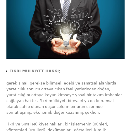
FİKRİ MÜLKİYET HAKKI;
gerek sınai, gerekse bilimsel, edebi ve sanatsal alanlarda
yaratıcılık sonucu ortaya çıkan faaliyetlerinden doğan,
yaratıcılığını ortaya koyan kimseye yasal bir takım imkanlar
sağlayan haktır . Fikri mülkiyet, bireysel ya da kurumsal
olarak sahip olunan düşüncelerin bir ürün üzerinde
somutlaşmış, ekonomik değer kazanmış şeklidir.
Fikri ve Sınai Mülkiyet hakları, bir işletmenin ürünleri,
yöntemleri (usulleri), dokümanları, görselleri, kimlik